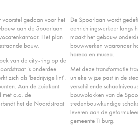
t voorstel gedaan voor het
De Spoorlaan wordt gedefi
gebouw aan de Spoorlaan
eenrichtingsverkeer langs h
vocatenkantoor. Het plan
maakt het gebouw onderdeel
 bestaande bouw.
bouwwerken waaronder h
horeca en musea.
oek van de city-ring op de
oordstraat is onderdeel
Met deze transformatie tr
t zich als 'bedrijvige lint'.
unieke wijze past in de st
punten. Aan de zuidkant
verschillende schaalniveau
d met o.a. de
bouwblokken van de Spoor
rbindt het de Noordstraat
stedenbouwkundige schakel
leveren aan de geformuleer
gemeente Tilburg.