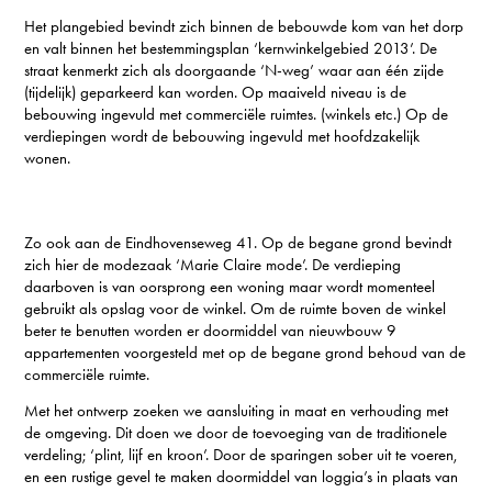
Het plangebied bevindt zich binnen de bebouwde kom van het dorp
en valt binnen het bestemmingsplan ‘kernwinkelgebied 2013’. De
straat kenmerkt zich als doorgaande ‘N-weg’ waar aan één zijde
(tijdelijk) geparkeerd kan worden. Op maaiveld niveau is de
bebouwing ingevuld met commerciële ruimtes. (winkels etc.) Op de
verdiepingen wordt de bebouwing ingevuld met hoofdzakelijk
wonen.
Zo ook aan de Eindhovenseweg 41. Op de begane grond bevindt
zich hier de modezaak ‘Marie Claire mode’. De verdieping
daarboven is van oorsprong een woning maar wordt momenteel
gebruikt als opslag voor de winkel. Om de ruimte boven de winkel
beter te benutten worden er doormiddel van nieuwbouw 9
appartementen voorgesteld met op de begane grond behoud van de
commerciële ruimte.
Met het ontwerp zoeken we aansluiting in maat en verhouding met
de omgeving. Dit doen we door de toevoeging van de traditionele
verdeling; ‘plint, lijf en kroon’. Door de sparingen sober uit te voeren,
en een rustige gevel te maken doormiddel van loggia’s in plaats van