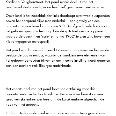
Kardinaal Vaughanstraat. Het pand maakt deel uit van het
beschermd stadsgezicht, maar heeft zelf geen monumentale status.
Opvallend is het zadeldak dat links doorloopt over twee buurpanden
boven het oorspronkelijke mansardedak – een gevolg van een
renovatie na een brand in de jaren ’60. De afgeschuinde hoek van
het gebouw springt in het oog door de spits toelopende topgevel
waarop de opschriften ‘café’ en ‘anno 1902’ te zien zijn, boven een
rijk vormgegeven entreepartij.
Het pand wordt getransformeerd tot zeven appartementen binnen de
bestaande bouwstructuur, waarbij de karakteristieke elementen van
het gebouw behouden blijven en een nieuwe invulling wordt gegeven
aan een markant stuk Tilburgse stadshistorie.
Het voorste deel van het pand bevat de ontsluiting voor drie
appartementen in het hoofdvolume. Deze worden bereikt via een
gezamenlijke entree, gesitueerd in de karakteristieke afgeschuinde
hoek van het gebouw.
In de achterliggende zaal worden drie nieuwe entrees gerealiseerd