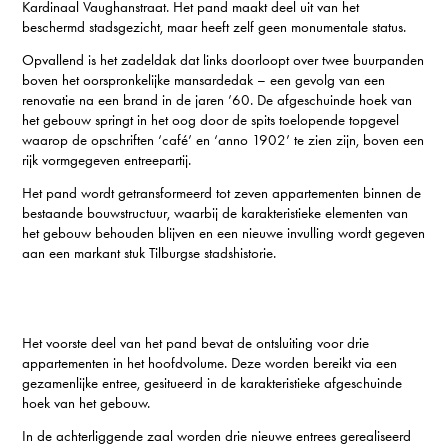
Kardinaal Vaughanstraat. Het pand maakt deel uit van het
beschermd stadsgezicht, maar heeft zelf geen monumentale status.
Opvallend is het zadeldak dat links doorloopt over twee buurpanden
boven het oorspronkelijke mansardedak – een gevolg van een
renovatie na een brand in de jaren ’60. De afgeschuinde hoek van
het gebouw springt in het oog door de spits toelopende topgevel
waarop de opschriften ‘café’ en ‘anno 1902’ te zien zijn, boven een
rijk vormgegeven entreepartij.
Het pand wordt getransformeerd tot zeven appartementen binnen de
bestaande bouwstructuur, waarbij de karakteristieke elementen van
het gebouw behouden blijven en een nieuwe invulling wordt gegeven
aan een markant stuk Tilburgse stadshistorie.
Het voorste deel van het pand bevat de ontsluiting voor drie
appartementen in het hoofdvolume. Deze worden bereikt via een
gezamenlijke entree, gesitueerd in de karakteristieke afgeschuinde
hoek van het gebouw.
In de achterliggende zaal worden drie nieuwe entrees gerealiseerd