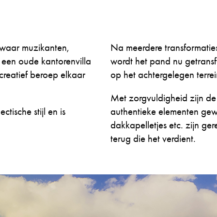
g waar muzikanten,
Na meerdere transformaties
 een oude kantorenvilla
wordt het pand nu getransf
reatief beroep elkaar
op het achtergelegen terre
Met zorgvuldigheid zijn d
ische stijl en is
authentieke elementen gewa
dakkapelletjes etc. zijn g
terug die het verdient.