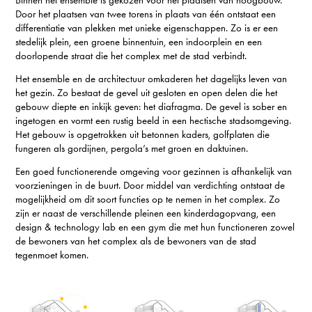
Binnen het ensemble is gekozen voor het plaatsen van hoogbouw.
Door het plaatsen van twee torens in plaats van één ontstaat een
differentiatie van plekken met unieke eigenschappen. Zo is er een
stedelijk plein, een groene binnentuin, een indoorplein en een
doorlopende straat die het complex met de stad verbindt.
Het ensemble en de architectuur omkaderen het dagelijks leven van
het gezin. Zo bestaat de gevel uit gesloten en open delen die het
gebouw diepte en inkijk geven: het diafragma. De gevel is sober en
ingetogen en vormt een rustig beeld in een hectische stadsomgeving.
Het gebouw is opgetrokken uit betonnen kaders, golfplaten die
fungeren als gordijnen, pergola’s met groen en daktuinen.
Een goed functionerende omgeving voor gezinnen is afhankelijk van
voorzieningen in de buurt. Door middel van verdichting ontstaat de
mogelijkheid om dit soort functies op te nemen in het complex. Zo
zijn er naast de verschillende pleinen een kinderdagopvang, een
design & technology lab en een gym die met hun functioneren zowel
de bewoners van het complex als de bewoners van de stad
tegenmoet komen.